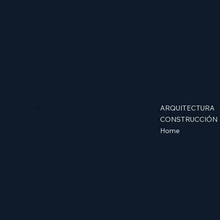
ROC
Las Palmas de Gran Canaria, GC
ARQUITECTURA
España
CONSTRUCCIÓN
rochaorlina@gmail.com
Home
David Rocha
+34 659 99 83 94
Liva Orlina
+34 615 82 96 54