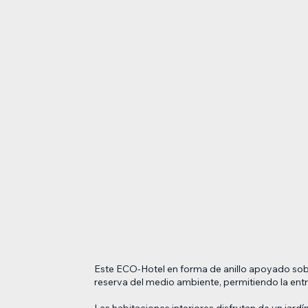
Este ECO-Hotel en forma de anillo apoyado sobre
reserva del medio ambiente, permitiendo la entra
Las habitaciones interiores disfrutan de un jard