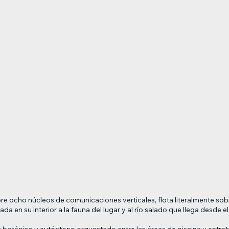
 ocho núcleos de comunicaciones verticales, flota literalmente sobre
da en su interior a la fauna del lugar y al río salado que llega desde
ín botánico y autóctono orquestado entre las áreas de piscina y entre