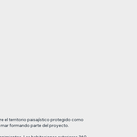
 el territorio paisajístico protegido como
 el mar formando parte del proyecto.
tenimientos. Las habitaciones exteriores 360