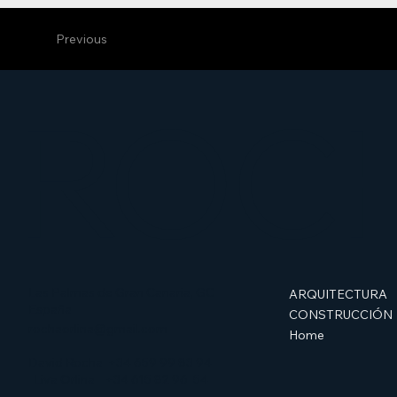
Previous
ROC
Las Palmas de Gran Canaria, GC
ARQUITECTURA
España
CONSTRUCCIÓN
rochaorlina@gmail.com
Home
David Rocha
+34 659 99 83 94
Liva Orlina
+34 615 82 96 54