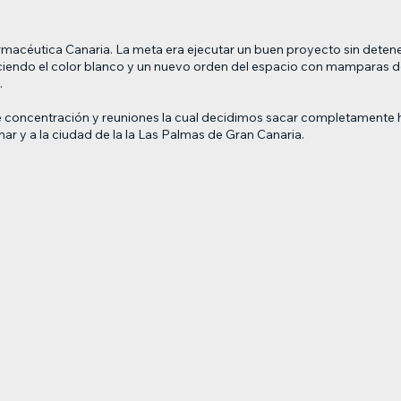
rmacéutica Canaria. La meta era ejecutar un buen proyecto sin detener
endo el color blanco y un nuevo orden del espacio con mamparas de vid
.
concentración y reuniones la cual decidimos sacar completamente hac
ar y a la ciudad de la la Las Palmas de Gran Canaria.