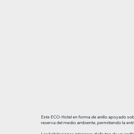
Este ECO-Hotel en forma de anillo apoyado sobre
reserva del medio ambiente, permitiendo la entra
Las habitaciones interiores disfrutan de un jard