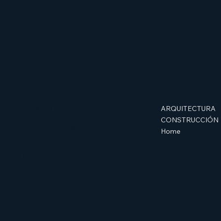
ROC
Las Palmas de Gran Canaria, GC
ARQUITECTURA
Spain
CONSTRUCCIÓN
rochaorlina@gmail.com
Home
David Rocha
+34 659 99 83 94
Liva Orlina
+34 615 82 96 54