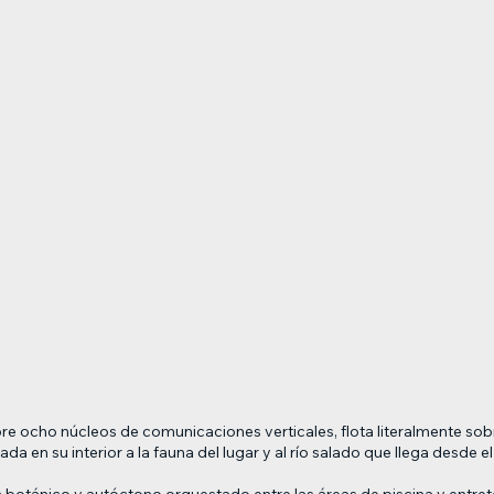
 ocho núcleos de comunicaciones verticales, flota literalmente sobre
da en su interior a la fauna del lugar y al río salado que llega desde
ín botánico y autóctono orquestado entre las áreas de piscina y entre