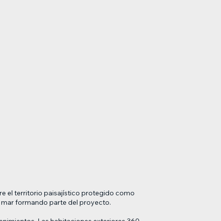
 el territorio paisajístico protegido como
 el mar formando parte del proyecto.
tenimientos. Las habitaciones exteriores 360